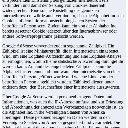
entsprechenden Einstellung des genutzten Internetbrowsers
verhindern und damit der Setzung von Cookies dauerhaft
widersprechen. Eine solche Einstellung des genutzten
Internetbrowsers würde auch verhindern, dass die Alphabet Inc. ein
Cookie auf dem informationstechnologischen System der
betroffenen Person setzt. Zudem kann ein von der Alphabet Inc.
bereits gesetzter Cookie jederzeit über den Internetbrowser oder
andere Softwareprogramme gelöscht werden.
Google AdSense verwendet zudem sogenannte Zählpixel. Ein
Zählpixel ist eine Miniaturgrafik, die in Internetseiten eingebettet
wird, um eine Logdatei-Aufzeichnung und eine Logdatei-Analyse
zu ermöglichen, wodurch eine statistische Auswertung durchgeführt
werden kann. Anhand des eingebetteten Zählpixels kann die
Alphabet Inc. erkennen, ob und wann eine Internetseite von einer
betroffenen Person geöffnet wurde und welche Links von der
betroffenen Person angeklickt wurden. Zählpixel dienen unter
anderem dazu, den Besucherfluss einer Internetseite auszuwerten.
Über Google AdSense werden personenbezogene Daten und
Informationen, was auch die IP-Adresse umfasst und zur Erfassung
und Abrechnung der angezeigten Werbeanzeigen notwendig ist, an
die Alphabet Inc. in die Vereinigten Staaten von Amerika
übertragen. Diese personenbezogenen Daten werden in den
Vereinigten Staaten von Amerika gespeichert und verarbeitet. Die
Alphabet Inc. gibt diese über das technische Verfahren erhobenen