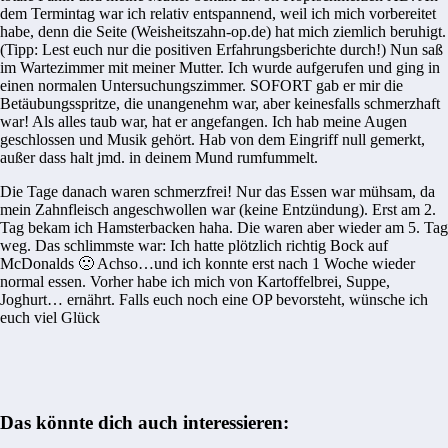
dem Termintag war ich relativ entspannend, weil ich mich vorbereitet
habe, denn die Seite (Weisheitszahn-op.de) hat mich ziemlich beruhigt.
(Tipp: Lest euch nur die positiven Erfahrungsberichte durch!) Nun saß
im Wartezimmer mit meiner Mutter. Ich wurde aufgerufen und ging in
einen normalen Untersuchungszimmer. SOFORT gab er mir die
Betäubungsspritze, die unangenehm war, aber keinesfalls schmerzhaft
war! Als alles taub war, hat er angefangen. Ich hab meine Augen
geschlossen und Musik gehört. Hab von dem Eingriff null gemerkt,
außer dass halt jmd. in deinem Mund rumfummelt.
Die Tage danach waren schmerzfrei! Nur das Essen war mühsam, da
mein Zahnfleisch angeschwollen war (keine Entzündung). Erst am 2.
Tag bekam ich Hamsterbacken haha. Die waren aber wieder am 5. Tag
weg. Das schlimmste war: Ich hatte plötzlich richtig Bock auf
McDonalds 🙁 Achso…und ich konnte erst nach 1 Woche wieder
normal essen. Vorher habe ich mich von Kartoffelbrei, Suppe,
Joghurt… ernährt. Falls euch noch eine OP bevorsteht, wünsche ich
euch viel Glück
Das könnte dich auch interessieren: