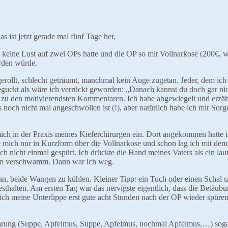
 ist jetzt gerade mal fünf Tage her.
nd keine Lust auf zwei OPs hatte und die OP so mit Vollnarkose (200€, 
rden würde.
rollt, schlecht geträumt, manchmal kein Auge zugetan. Jeder, dem ich 
geguckt als wäre ich verrückt geworden: „Danach kannst du doch gar nic
ch zu den motivierendsten Kommentaren. Ich habe abgewiegelt und erzähl
noch nicht mal angeschwollen ist (!), aber natürlich habe ich mir Sorg
ch in der Praxis meines Kieferchirurgen ein. Dort angekommen hatte 
e mich nur in Kurzform über die Vollnarkose und schon lag ich mit dem
h nicht einmal gespürt. Ich drückte die Hand meines Vaters als ein lau
rum verschwamm. Dann war ich weg.
 an, beide Wangen zu kühlen. Kleiner Tipp: ein Tuch oder einen Schal 
thalten. Am ersten Tag war das nervigste eigentlich, dass die Betäubun
 ich meine Unterlippe erst gute acht Stunden nach der OP wieder spüre
ignahrung (Suppe, Apfelmus, Suppe, Apfelmus, nochmal Apfelmus,…) soga