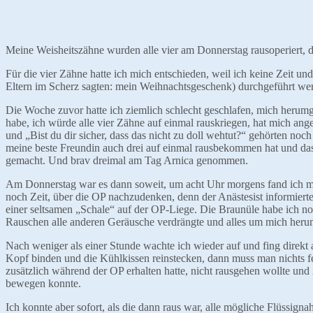
Meine Weisheitszähne wurden alle vier am Donnerstag rausoperiert, das
Für die vier Zähne hatte ich mich entschieden, weil ich keine Zeit u
Eltern im Scherz sagten: mein Weihnachtsgeschenk) durchgeführt we
Die Woche zuvor hatte ich ziemlich schlecht geschlafen, mich herumge
habe, ich würde alle vier Zähne auf einmal rauskriegen, hat mich an
und „Bist du dir sicher, dass das nicht zu doll wehtut?“ gehörten no
meine beste Freundin auch drei auf einmal rausbekommen hat und das 
gemacht. Und brav dreimal am Tag Arnica genommen.
Am Donnerstag war es dann soweit, um acht Uhr morgens fand ich mi
noch Zeit, über die OP nachzudenken, denn der Anästesist informiert
einer seltsamen „Schale“ auf der OP-Liege. Die Braunüle habe ich noc
Rauschen alle anderen Geräusche verdrängte und alles um mich he
Nach weniger als einer Stunde wachte ich wieder auf und fing direkt
Kopf binden und die Kühlkissen reinstecken, dann muss man nichts fes
zusätzlich während der OP erhalten hatte, nicht rausgehen wollte und
bewegen konnte.
Ich konnte aber sofort, als die dann raus war, alle mögliche Flüss