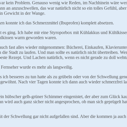
 war kein Problem. Genauso wenig wie Reden, im Nachhinein wäre wen
n anzuschwellen, das war natürlich nicht so ein tolles Gefühl, aber e
in Gewicht in der Wange.
gen konnte ich das Schmerzmittel (Ibuprofen) komplett absetzen.
it es ging. Ich habe mir eine Styroporbox mit Kühlakkus und Kühlkiss
Kühlkissen warm geworden waren.
g auch fast alles wieder mitgenommen: Bücherei, Einkaufen, Klavierunte
 die Stadt zu laufen. Und man sollte es natürlich nicht übertreiben. W
este Rezept. Und Lachen natürlich, wenn es nicht gerade zu doll weh
 Fernseher wurde es mehr als langweilig.
ich besseres zu tun hatte als zu grübeln oder von der Schwellung gene
ht gewöhnt. Nach vier Tagen konnte ich dann auch wieder schmerzfrei l
ein hübscher gelb-grüner Schimmer eingenistet, der aber zum Glück kau
 wird auch ganz sicher nicht angesprochen, ob man sich geprügelt hat
mit der Schwellung gar nicht aufgefallen sind. Aber die kommen ja auch