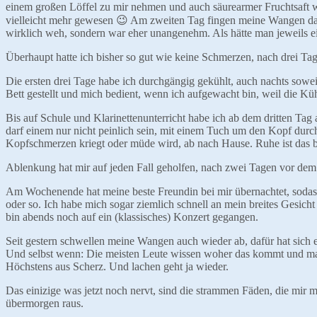
einem großen Löffel zu mir nehmen und auch säurearmer Fruchtsaft
vielleicht mehr gewesen 😉 Am zweiten Tag fingen meine Wangen dann a
wirklich weh, sondern war eher unangenehm. Als hätte man jeweils e
Überhaupt hatte ich bisher so gut wie keine Schmerzen, nach drei Ta
Die ersten drei Tage habe ich durchgängig gekühlt, auch nachts sowe
Bett gestellt und mich bedient, wenn ich aufgewacht bin, weil die 
Bis auf Schule und Klarinettenunterricht habe ich ab dem dritten Ta
darf einem nur nicht peinlich sein, mit einem Tuch um den Kopf durch
Kopfschmerzen kriegt oder müde wird, ab nach Hause. Ruhe ist das b
Ablenkung hat mir auf jeden Fall geholfen, nach zwei Tagen vor dem
Am Wochenende hat meine beste Freundin bei mir übernachtet, sodass 
oder so. Ich habe mich sogar ziemlich schnell an mein breites Gesic
bin abends noch auf ein (klassisches) Konzert gegangen.
Seit gestern schwellen meine Wangen auch wieder ab, dafür hat sich 
Und selbst wenn: Die meisten Leute wissen woher das kommt und man
Höchstens aus Scherz. Und lachen geht ja wieder.
Das einizige was jetzt noch nervt, sind die strammen Fäden, die mir 
übermorgen raus.