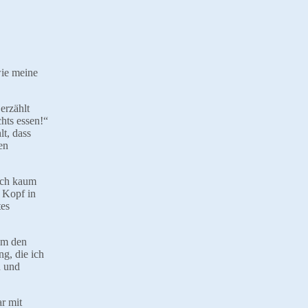
wie meine
erzählt
hts essen!“
t, dass
en
ich kaum
 Kopf in
tes
um den
g, die ich
n und
r mit