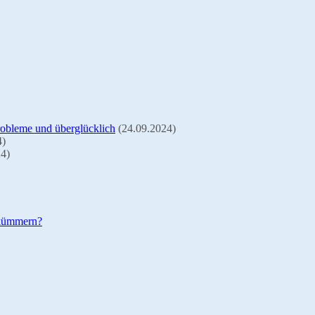
Probleme und überglücklich
(24.09.2024)
4)
24)
 kümmern?