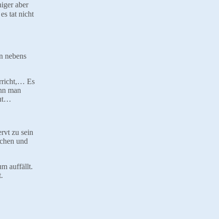
iger aber
s tat nicht
en nebens
rricht,… Es
enn man
tut…
rvt zu sein
achen und
m auffällt.
.