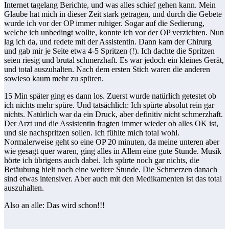
Internet tagelang Berichte, und was alles schief gehen kann. Mein
Glaube hat mich in dieser Zeit stark getragen, und durch die Gebete
wurde ich vor der OP immer ruhiger. Sogar auf die Sedierung,
welche ich unbedingt wollte, konnte ich vor der OP verzichten. Nun
lag ich da, und redete mit der Assistentin. Dann kam der Chirurg
und gab mir je Seite etwa 4-5 Spritzen (!). Ich dachte die Spritzen
seien riesig und brutal schmerzhaft. Es war jedoch ein kleines Gerät,
und total auszuhalten. Nach dem ersten Stich waren die anderen
sowieso kaum mehr zu spüren.
15 Min später ging es dann los. Zuerst wurde natürlich getestet ob
ich nichts mehr spüre. Und tatsächlich: Ich spürte absolut rein gar
nichts. Natürlich war da ein Druck, aber definitiv nicht schmerzhaft.
Der Arzt und die Assistentin fragten immer wieder ob alles OK ist,
und sie nachspritzen sollen. Ich fühlte mich total wohl.
Normalerweise geht so eine OP 20 minuten, da meine unteren aber
wie gesagt quer waren, ging alles in Allem eine gute Stunde. Musik
hörte ich übrigens auch dabei. Ich spürte noch gar nichts, die
Betäubung hielt noch eine weitere Stunde. Die Schmerzen danach
sind etwas intensiver. Aber auch mit den Medikamenten ist das total
auszuhalten.
Also an alle: Das wird schon!!!