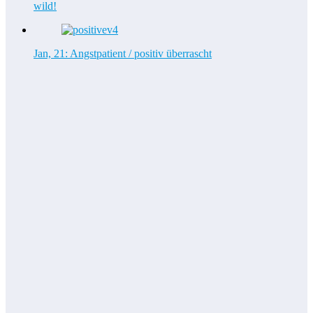
wild!
Jan, 21: Angstpatient / positiv überrascht