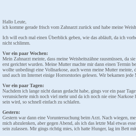
Hallo Leute,
ich komme gerade frisch vom Zahnarzt zurück und habe meine Wei
Ich will euch mal einen Überblick geben, wie das abläuft, da ich vor
nicht schlimm.
Vor ein paar Wochen:
Mein Zahnarzt meinte, dass meine Weisheitszähne rausmüssen, da sie 
erst gerichtet wurden. Meine Mutter machte mir dann einen Termin b
wollte unbedingt eine Vollnarkose, auch wenn meine Mutter meinte, da
und auch im Internet einige Horrorstories gelesen. Wir bekamen jede
Vor ein paar Tagen:
Nachdem ich lange nicht daran gedacht habe, gings vor ein paar Tage
verunsicherte mich noch viel mehr und da ich noch nie eine Narkose h
sein wird, so schnell einfach zu schlafen.
Gestern:
Gestern war dann eine Voruntersuchung beim Arzt. Nach wiegen, mess
mich abzulenken, aber gegen Abend, als ich das letzte Mal etwas esse
sein zulassen. Mir gings richtig mies, ich hatte Hunger, lag im Bett