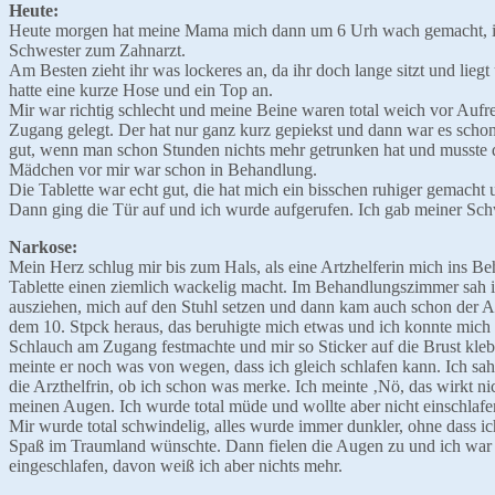
Heute:
Heute morgen hat meine Mama mich dann um 6 Urh wach gemacht, ich 
Schwester zum Zahnarzt.
Am Besten zieht ihr was lockeres an, da ihr doch lange sitzt und li
hatte eine kurze Hose und ein Top an.
Mir war richtig schlecht und meine Beine waren total weich vor Auf
Zugang gelegt. Der hat nur ganz kurz gepiekst und dann war es scho
gut, wenn man schon Stunden nichts mehr getrunken hat und musste 
Mädchen vor mir war schon in Behandlung.
Die Tablette war echt gut, die hat mich ein bisschen ruhiger gemacht u
Dann ging die Tür auf und ich wurde aufgerufen. Ich gab meiner Sch
Narkose:
Mein Herz schlug mir bis zum Hals, als eine Artzhelferin mich ins B
Tablette einen ziemlich wackelig macht. Im Behandlungszimmer sah ic
ausziehen, mich auf den Stuhl setzen und dann kam auch schon der Ar
dem 10. Stpck heraus, das beruhigte mich etwas und ich konnte mich d
Schlauch am Zugang festmachte und mir so Sticker auf die Brust kl
meinte er noch was von wegen, dass ich gleich schlafen kann. Ich sa
die Arzthelfrin, ob ich schon was merke. Ich meinte ‚Nö, das wirkt n
meinen Augen. Ich wurde total müde und wollte aber nicht einschlafen.
Mir wurde total schwindelig, alles wurde immer dunkler, ohne dass i
Spaß im Traumland wünschte. Dann fielen die Augen zu und ich war w
eingeschlafen, davon weiß ich aber nichts mehr.