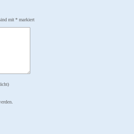
sind mit
*
markiert
icht)
werden.