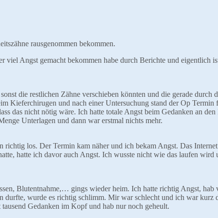
sheitszähne rausgenommen bekommen.
her viel Angst gemacht bekommen habe durch Berichte und eigentlich is
sonst die restlichen Zähne verschieben könnten und die gerade durch 
eim Kieferchirugen und nach einer Untersuchung stand der Op Termin fe
ss das nicht nötig wäre. Ich hatte totale Angst beim Gedanken an den 
 Menge Unterlagen und dann war erstmal nichts mehr.
n richtig los. Der Termin kam näher und ich bekam Angst. Das Internet
atte, hatte ich davor auch Angst. Ich wusste nicht wie das laufen wird
en, Blutentnahme,… gings wieder heim. Ich hatte richtig Angst, hab 
n durfte, wurde es richtig schlimm. Mir war schlecht und ich war kurz d
 mit tausend Gedanken im Kopf und hab nur noch geheult.