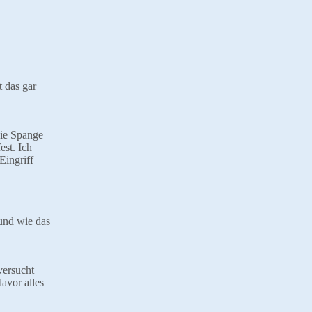
t das gar
die Spange
st. Ich
Eingriff
 und wie das
versucht
avor alles