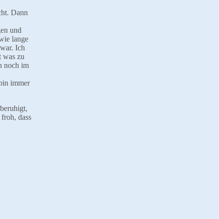
cht. Dann
gen und
 wie lange
war. Ich
t was zu
ch noch im
 bin immer
beruhigt,
 froh, dass