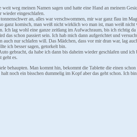
mme weit weg meinen Namen sagen und hatte eine Hand an meinem Gesi
 wieder eingeschlafen.
h tonnenschwer an, alles war verschwommen, mir war ganz flau im Ma
st so ganz komisch, man weiß nicht wirklich wo man ist, man weiß nicht
n. Ich lag wohl eine ganze zeitlang im Aufwachraum, bis ich richtig da 
d das schon passiert sein. Ich hab mich dann aufgerichtet und versuch
 man auch nur schlafen will. Das Mädchen, dass vor mir dran war, lag au
e ich besser sagen, getorkelt bin.
to gebracht, da habe ich dann bis daheim wieder geschlafen und ich
t geht es.
iele behaupten. Man kommt hin, bekommt die Tablette die einen schon 
n halt noch ein bisschen dummelig im Kopf aber das geht schon. Ich bin