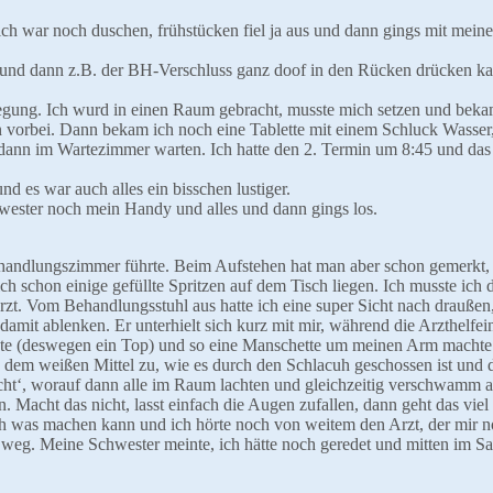
war noch duschen, frühstücken fiel ja aus und dann gings mit meine
egt und dann z.B. der BH-Verschluss ganz doof in den Rücken drücken ka
regung. Ich wurd in einen Raum gebracht, musste mich setzen und beka
n vorbei. Dann bekam ich noch eine Tablette mit einem Schluck Wasser,
dann im Wartezimmer warten. Ich hatte den 2. Termin um 8:45 und das
nd es war auch alles ein bisschen lustiger.
wester noch mein Handy und alles und dann gings los.
ehandlungszimmer führte. Beim Aufstehen hat man aber schon gemerkt, 
h schon einige gefüllte Spritzen auf dem Tisch liegen. Ich musste ich 
zt. Vom Behandlungsstuhl aus hatte ich eine super Sicht nach draußen,
amit ablenken. Er unterhielt sich kurz mit mir, während die Arzthelfe
ebte (deswegen ein Top) und so eine Manschette um meinen Arm macht
h dem weißen Mittel zu, wie es durch den Schlacuh geschossen ist und
icht‘, worauf dann alle im Raum lachten und gleichzeitig verschwamm a
 Macht das nicht, lasst einfach die Augen zufallen, dann geht das viel 
ch was machen kann und ich hörte noch von weitem den Arzt, der mir n
eg. Meine Schwester meinte, ich hätte noch geredet und mitten im Sa