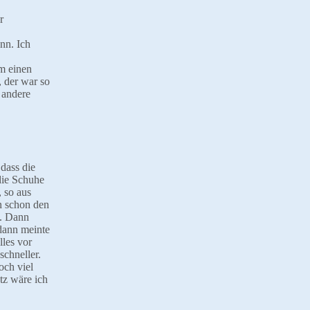
r
nn. Ich
m einen
 der war so
 andere
dass die
die Schuhe
 so aus
in schon den
e. Dann
 dann meinte
lles vor
schneller.
och viel
tz wäre ich