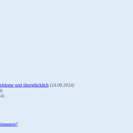
Probleme und überglücklich
(24.09.2024)
4)
24)
 kümmern?