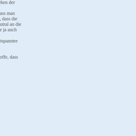
ehen der
dass man
, dass die
tral an die
e ja auch
tspannter
offe, dass