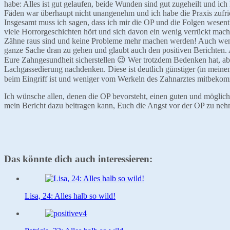
habe: Alles ist gut gelaufen, beide Wunden sind gut zugeheilt und i
Fäden war überhaupt nicht unangenehm und ich habe die Praxis zufri
Insgesamt muss ich sagen, dass ich mir die OP und die Folgen wesentli
viele Horrorgeschichten hört und sich davon ein wenig verrückt machen
Zähne raus sind und keine Probleme mehr machen werden! Auch wenn es 
ganze Sache dran zu gehen und glaubt auch den positiven Berichten. 
Eure Zahngesundheit sicherstellen 😉 Wer trotzdem Bedenken hat, ab
Lachgassedierung nachdenken. Diese ist deutlich günstiger (in meine
beim Eingriff ist und weniger vom Werkeln des Zahnarztes mitbeko
Ich wünsche allen, denen die OP bevorsteht, einen guten und möglich
mein Bericht dazu beitragen kann, Euch die Angst vor der OP zu ne
Das könnte dich auch interessieren:
Lisa, 24: Alles halb so wild!