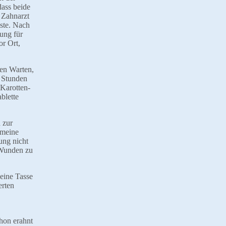
ass beide
 Zahnarzt
ste. Nach
ung für
or Ort,
en Warten,
f Stunden
Karotten-
blette
 zur
 meine
ung nicht
 Wunden zu
eine Tasse
erten
chon erahnt