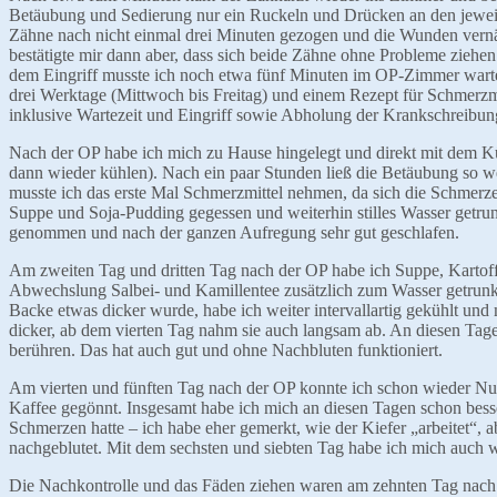
Betäubung und Sedierung nur ein Ruckeln und Drücken an den jeweil
Zähne nach nicht einmal drei Minuten gezogen und die Wunden vernäht
bestätigte mir dann aber, dass sich beide Zähne ohne Probleme zieh
dem Eingriff musste ich noch etwa fünf Minuten im OP-Zimmer warten
drei Werktage (Mittwoch bis Freitag) und einem Rezept für Schmerzmit
inklusive Wartezeit und Eingriff sowie Abholung der Krankschreibun
Nach der OP habe ich mich zu Hause hingelegt und direkt mit dem K
dann wieder kühlen). Nach ein paar Stunden ließ die Betäubung so we
musste ich das erste Mal Schmerzmittel nehmen, da sich die Schmer
Suppe und Soja-Pudding gegessen und weiterhin stilles Wasser getru
genommen und nach der ganzen Aufregung sehr gut geschlafen.
Am zweiten Tag und dritten Tag nach der OP habe ich Suppe, Kartof
Abwechslung Salbei- und Kamillentee zusätzlich zum Wasser getrun
Backe etwas dicker wurde, habe ich weiter intervallartig gekühlt un
dicker, ab dem vierten Tag nahm sie auch langsam ab. An diesen Tag
berühren. Das hat auch gut und ohne Nachbluten funktioniert.
Am vierten und fünften Tag nach der OP konnte ich schon wieder N
Kaffee gegönnt. Insgesamt habe ich mich an diesen Tagen schon besse
Schmerzen hatte – ich habe eher gemerkt, wie der Kiefer „arbeitet“, 
nachgeblutet. Mit dem sechsten und siebten Tag habe ich mich auch 
Die Nachkontrolle und das Fäden ziehen waren am zehnten Tag nach de