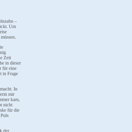
itszahn –
rückt. Um
eise
n müssen.
ie
nig
e Zeit
be in dieser
 für eine
t in Frage
macht. In
erin mir
immer kam,
t nicht
ske für die
 Puls
k der