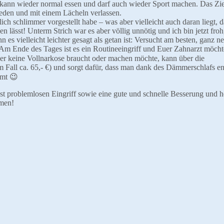
ch kann wieder normal essen und darf auch wieder Sport machen. Das Zi
eden und mit einem Lächeln verlassen.
ch schlimmer vorgestellt habe – was aber vielleicht auch daran liegt, 
 lässt! Unterm Strich war es aber völlig unnötig und ich bin jetzt froh
vielleicht leichter gesagt als getan ist: Versucht am besten, ganz neu
Am Ende des Tages ist es ein Routineeingriff und Euer Zahnarzt möcht
er keine Vollnarkose braucht oder machen möchte, kann über die
m Fall ca. 65,- €) und sorgt dafür, dass man dank des Dämmerschlafs en
mmt 😉
st problemlosen Eingriff sowie eine gute und schnelle Besserung und h
hmen!