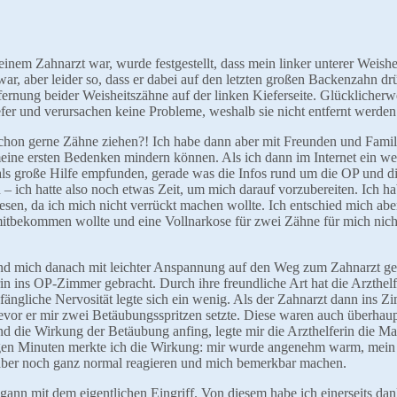
em Zahnarzt war, wurde festgestellt, dass mein linker unterer Weishe
r, aber leider so, dass er dabei auf den letzten großen Backenzahn d
ernung beider Weisheitszähne auf der linken Kieferseite. Glücklicherw
fer und verursachen keine Probleme, weshalb sie nicht entfernt werde
schon gerne Zähne ziehen?! Ich habe dann aber mit Freunden und Famil
eine ersten Bedenken mindern können. Als ich dann im Internet ein we
e als große Hilfe empfunden, gerade was die Infos rund um die OP und di
– ich hatte also noch etwas Zeit, um mich darauf vorzubereiten. Ich ha
esen, da ich mich nicht verrückt machen wollte. Ich entschied mich aber
tbekommen wollte und eine Vollnarkose für zwei Zähne für mich nich
nd mich danach mit leichter Anspannung auf den Weg zum Zahnarzt ge
rin ins OP-Zimmer gebracht. Durch ihre freundliche Art hat die Arzthelf
gliche Nervosität legte sich ein wenig. Als der Zahnarzt dann ins Z
vor er mir zwei Betäubungsspritzen setzte. Diese waren auch überhaup
d die Wirkung der Betäubung anfing, legte mir die Arzthelferin die Ma
gen Minuten merkte ich die Wirkung: mir wurde angenehm warm, mein
 aber noch ganz normal reagieren und mich bemerkbar machen.
nn mit dem eigentlichen Eingriff. Von diesem habe ich einerseits dan