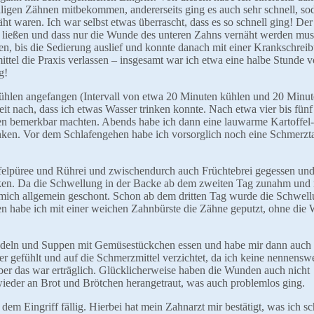
igen Zähnen mitbekommen, andererseits ging es auch sehr schnell, sod
 waren. Ich war selbst etwas überrascht, dass es so schnell ging! Der
en ließen und dass nur die Wunde des unteren Zahns vernäht werden mus
, bis die Sedierung auslief und konnte danach mit einer Krankschreib
tel die Praxis verlassen – insgesamt war ich etwa eine halbe Stunde v
g!
ühlen angefangen (Intervall von etwa 20 Minuten kühlen und 20 Minut
it nach, dass ich etwas Wasser trinken konnte. Nach etwa vier bis fün
zen bemerkbar machten. Abends habe ich dann eine lauwarme Kartoffel-
nken. Vor dem Schlafengehen habe ich vorsorglich noch eine Schmerzta
felpüree und Rührei und zwischendurch auch Früchtebrei gegessen und
ken. Da die Schwellung in der Backe ab dem zweiten Tag zunahm und
d mich allgemein geschont. Schon ab dem dritten Tag wurde die Schwell
en habe ich mit einer weichen Zahnbürste die Zähne geputzt, ohne die
udeln und Suppen mit Gemüsestückchen essen und habe mir dann auch 
r gefühlt und auf die Schmerzmittel verzichtet, da ich keine nennensw
aber das war erträglich. Glücklicherweise haben die Wunden auch nicht
wieder an Brot und Brötchen herangetraut, was auch problemlos ging.
m Eingriff fällig. Hierbei hat mein Zahnarzt mir bestätigt, was ich s