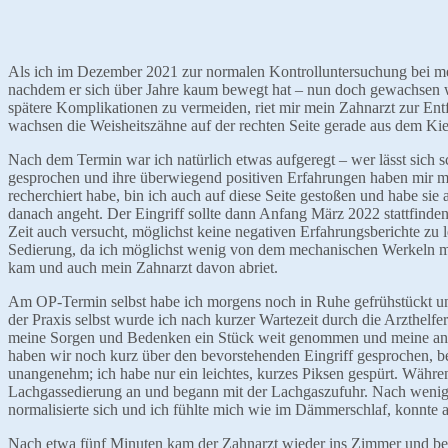
Als ich im Dezember 2021 zur normalen Kontrolluntersuchung bei mein
nachdem er sich über Jahre kaum bewegt hat – nun doch gewachsen wa
spätere Komplikationen zu vermeiden, riet mir mein Zahnarzt zur Entf
wachsen die Weisheitszähne auf der rechten Seite gerade aus dem Kie
Nach dem Termin war ich natürlich etwas aufgeregt – wer lässt sich 
gesprochen und ihre überwiegend positiven Erfahrungen haben mir m
recherchiert habe, bin ich auch auf diese Seite gestoßen und habe si
danach angeht. Der Eingriff sollte dann Anfang März 2022 stattfinden 
Zeit auch versucht, möglichst keine negativen Erfahrungsberichte zu l
Sedierung, da ich möglichst wenig von dem mechanischen Werkeln mi
kam und auch mein Zahnarzt davon abriet.
Am OP-Termin selbst habe ich morgens noch in Ruhe gefrühstückt u
der Praxis selbst wurde ich nach kurzer Wartezeit durch die Arzthelfe
meine Sorgen und Bedenken ein Stück weit genommen und meine anfän
haben wir noch kurz über den bevorstehenden Eingriff gesprochen, be
unangenehm; ich habe nur ein leichtes, kurzes Piksen gespürt. Währen
Lachgassedierung an und begann mit der Lachgaszufuhr. Nach weni
normalisierte sich und ich fühlte mich wie im Dämmerschlaf, konnte
Nach etwa fünf Minuten kam der Zahnarzt wieder ins Zimmer und bega