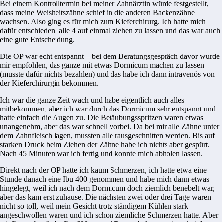
Bei einem Kontrolltermin bei meiner Zahnärztin würde festgestellt,
dass meine Weisheitszähne schief in die anderen Backenzähne
wachsen. Also ging es für mich zum Kieferchirurg. Ich hatte mich
dafür entschieden, alle 4 auf einmal ziehen zu lassen und das war auch
eine gute Entscheidung.
Die OP war echt entspannt – bei dem Beratungsgespräch davor wurde
mir empfohlen, das ganze mit etwas Dormicum machen zu lassen
(musste dafür nichts bezahlen) und das habe ich dann intravenös von
der Kieferchirurgin bekommen.
Ich war die ganze Zeit wach und habe eigentlich auch alles
mitbekommen, aber ich war durch das Dormicum sehr entspannt und
hatte einfach die Augen zu. Die Betäubungsspritzen waren etwas
unangenehm, aber das war schnell vorbei. Da bei mir alle Zähne unter
dem Zahnfleisch lagen, mussten alle rausgeschnitten werden. Bis auf
starken Druck beim Ziehen der Zähne habe ich nichts aber gespürt.
Nach 45 Minuten war ich fertig und konnte mich abholen lassen.
Direkt nach der OP hatte ich kaum Schmerzen, ich hatte etwa eine
Stunde danach eine Ibu 400 genommen und habe mich dann etwas
hingelegt, weil ich nach dem Dormicum doch ziemlich benebelt war,
aber das kam erst zuhause. Die nächsten zwei oder drei Tage waren
nicht so toll, weil mein Gesicht trotz ständigem Kühlen stark
angeschwollen waren und ich schon ziemliche Schmerzen hatte. Aber