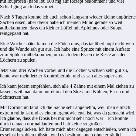
mit Ibuprofen (habe Ibu 600 mg auf Rezept bekommen) und viel
Schlaf ging auch das vorbei.
Nach 5 Tagen konnte ich auch schon langsam wieder kleine unpürierte
Sachen essen, aber davor habe ich meinen Mund gerade so weit
aufbekommen, dass ein kleiner Löffel mit Apfelmus oder Suppe
reingepasst hat.
Eine Woche später kamen die Fäden raus, das tat überhaupt nicht weh
und die Wunde sah gut aus. Ich habe eine Spritze mit einem Aufsatz
zum Spülen mitbekommen, um nach dem Essen die Reste aus den
Löchern zu spülen.
Jetzt sind drei Wochen vorbei und die Löcher wachsen sehr gut zu,
heute war mein letzter Kontrolltermin und es sah alles super aus.
Ich kann jedem empfehlen, sich alle 4 Zähne mit einem Mal ziehen zu
lassen, weil man dann nur einmal den Stress mit Kühlen, Essen und
Schmerzen hat.
Mit Dormicum fand ich die Sache sehr angenehm, weil man einfach
extrem ruhig ist und es einem irgendwie egal ist, was da gemacht wird.
Ich glaube, dass die Dosis bei mir nicht sehr hoch war – ich konnte
direkt danach normal laufen und hab keine so großen
Erinnerungslücken. Ich hätte mich aber dagegen entschieden, wenn ich
es selbst bezahlen müsste, weil es bestimmt auch ohne erträglich