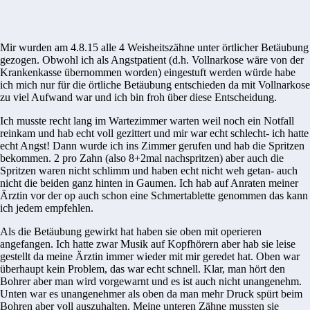
Mir wurden am 4.8.15 alle 4 Weisheitszähne unter örtlicher Betäubung
gezogen. Obwohl ich als Angstpatient (d.h. Vollnarkose wäre von der
Krankenkasse übernommen worden) eingestuft werden würde habe
ich mich nur für die örtliche Betäubung entschieden da mit Vollnarkose
zu viel Aufwand war und ich bin froh über diese Entscheidung.
Ich musste recht lang im Wartezimmer warten weil noch ein Notfall
reinkam und hab echt voll gezittert und mir war echt schlecht- ich hatte
echt Angst! Dann wurde ich ins Zimmer gerufen und hab die Spritzen
bekommen. 2 pro Zahn (also 8+2mal nachspritzen) aber auch die
Spritzen waren nicht schlimm und haben echt nicht weh getan- auch
nicht die beiden ganz hinten in Gaumen. Ich hab auf Anraten meiner
Ärztin vor der op auch schon eine Schmertablette genommen das kann
ich jedem empfehlen.
Als die Betäubung gewirkt hat haben sie oben mit operieren
angefangen. Ich hatte zwar Musik auf Kopfhörern aber hab sie leise
gestellt da meine Ärztin immer wieder mit mir geredet hat. Oben war
überhaupt kein Problem, das war echt schnell. Klar, man hört den
Bohrer aber man wird vorgewarnt und es ist auch nicht unangenehm.
Unten war es unangenehmer als oben da man mehr Druck spürt beim
Bohren aber voll auszuhalten. Meine unteren Zähne mussten sie