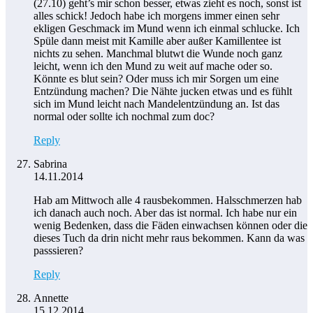
(27.10) geht’s mir schon besser, etwas zieht es noch, sonst ist
alles schick! Jedoch habe ich morgens immer einen sehr
ekligen Geschmack im Mund wenn ich einmal schlucke. Ich
Spüle dann meist mit Kamille aber außer Kamillentee ist
nichts zu sehen. Manchmal blutwt die Wunde noch ganz
leicht, wenn ich den Mund zu weit auf mache oder so.
Könnte es blut sein? Oder muss ich mir Sorgen um eine
Entzündung machen? Die Nähte jucken etwas und es fühlt
sich im Mund leicht nach Mandelentzündung an. Ist das
normal oder sollte ich nochmal zum doc?
Reply
Sabrina
14.11.2014
Hab am Mittwoch alle 4 rausbekommen. Halsschmerzen hab
ich danach auch noch. Aber das ist normal. Ich habe nur ein
wenig Bedenken, dass die Fäden einwachsen können oder die
dieses Tuch da drin nicht mehr raus bekommen. Kann da was
passsieren?
Reply
Annette
15.12.2014