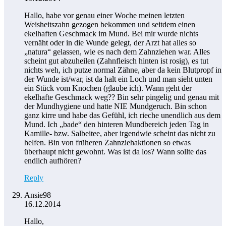
Hallo, habe vor genau einer Woche meinen letzten
Weisheitszahn gezogen bekommen und seitdem einen
ekelhaften Geschmack im Mund. Bei mir wurde nichts
vernäht oder in die Wunde gelegt, der Arzt hat alles so
„natura“ gelassen, wie es nach dem Zahnziehen war. Alles
scheint gut abzuheilen (Zahnfleisch hinten ist rosig), es tut
nichts weh, ich putze normal Zähne, aber da kein Blutpropf in
der Wunde ist/war, ist da halt ein Loch und man sieht unten
ein Stück vom Knochen (glaube ich). Wann geht der
ekelhafte Geschmack weg?? Bin sehr pingelig und genau mit
der Mundhygiene und hatte NIE Mundgeruch. Bin schon
ganz kirre und habe das Gefühl, ich rieche unendlich aus dem
Mund. Ich „bade“ den hinteren Mundbereich jeden Tag in
Kamille- bzw. Salbeitee, aber irgendwie scheint das nicht zu
helfen. Bin von früheren Zahnziehaktionen so etwas
überhaupt nicht gewohnt. Was ist da los? Wann sollte das
endlich aufhören?
Reply
Ansie98
16.12.2014
Hallo,