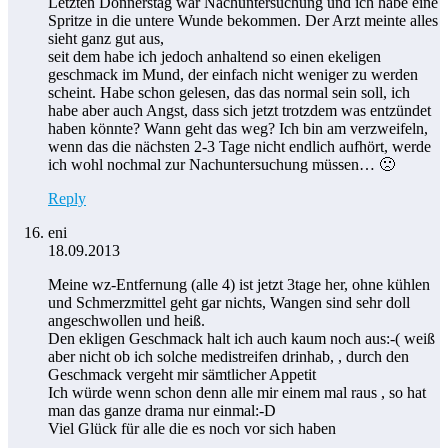
Letzten Donnerstag war Nachuntersuchung und ich habe eine
Spritze in die untere Wunde bekommen. Der Arzt meinte alles
sieht ganz gut aus,
seit dem habe ich jedoch anhaltend so einen ekeligen
geschmack im Mund, der einfach nicht weniger zu werden
scheint. Habe schon gelesen, das das normal sein soll, ich
habe aber auch Angst, dass sich jetzt trotzdem was entzündet
haben könnte? Wann geht das weg? Ich bin am verzweifeln,
wenn das die nächsten 2-3 Tage nicht endlich aufhört, werde
ich wohl nochmal zur Nachuntersuchung müssen… 🙁
Reply
eni
18.09.2013
Meine wz-Entfernung (alle 4) ist jetzt 3tage her, ohne kühlen
und Schmerzmittel geht gar nichts, Wangen sind sehr doll
angeschwollen und heiß.
Den ekligen Geschmack halt ich auch kaum noch aus:-( weiß
aber nicht ob ich solche medistreifen drinhab, , durch den
Geschmack vergeht mir sämtlicher Appetit
Ich würde wenn schon denn alle mir einem mal raus , so hat
man das ganze drama nur einmal:-D
Viel Glück für alle die es noch vor sich haben