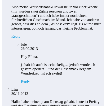
Also meine Weisheitszahn-OP war heute vor einer Woche
(mir wurden zwei Zähne gezogen und zwei
„rausgeschnitten“) und ich habe immer noch einen
fürchterlichen Geschmack im Mund. Ich habe von anderen
gehört, dass dies an dem „Wundsekret“ liegt. Es würde mich
interessieren, ob noch jemand das gleiche Problem hat.
Reply
Jule
26.09.2013
Hey Ellina,
ja hab ich auch ist echt ekelig… jedoch wurde ich
gestern operiert… und der Geschmack liegt am
Wundsekret.. ist ech ekelig!
Reply
Lisa
30.11.2012
Hallo, habe meine op am Dienstag gehabt, heute ist Freitag
und der Geschmack geht einfach nicht weg. war am