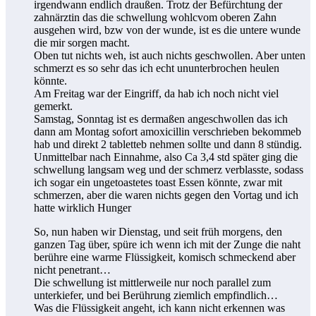
irgendwann endlich draußen. Trotz der Befürchtung der
zahnärztin das die schwellung wohlcvom oberen Zahn
ausgehen wird, bzw von der wunde, ist es die untere wunde
die mir sorgen macht.
Oben tut nichts weh, ist auch nichts geschwollen. Aber unten
schmerzt es so sehr das ich echt ununterbrochen heulen
könnte.
Am Freitag war der Eingriff, da hab ich noch nicht viel
gemerkt.
Samstag, Sonntag ist es dermaßen angeschwollen das ich
dann am Montag sofort amoxicillin verschrieben bekommeb
hab und direkt 2 tabletteb nehmen sollte und dann 8 stündig.
Unmittelbar nach Einnahme, also Ca 3,4 std später ging die
schwellung langsam weg und der schmerz verblasste, sodass
ich sogar ein ungetoastetes toast Essen könnte, zwar mit
schmerzen, aber die waren nichts gegen den Vortag und ich
hatte wirklich Hunger
So, nun haben wir Dienstag, und seit früh morgens, den
ganzen Tag über, spüre ich wenn ich mit der Zunge die naht
berühre eine warme Flüssigkeit, komisch schmeckend aber
nicht penetrant…
Die schwellung ist mittlerweile nur noch parallel zum
unterkiefer, und bei Berührung ziemlich empfindlich…
Was die Flüssigkeit angeht, ich kann nicht erkennen was