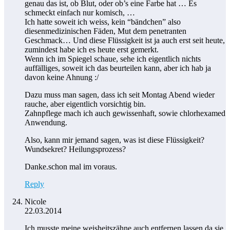
genau das ist, ob Blut, oder ob’s eine Farbe hat … Es
schmeckt einfach nur komisch, …
Ich hatte soweit ich weiss, kein “bändchen” also
diesenmedizinischen Fäden, Mut dem penetranten
Geschmack… Und diese Flüssigkeit ist ja auch erst seit heute,
zumindest habe ich es heute erst gemerkt.
Wenn ich im Spiegel schaue, sehe ich eigentlich nichts
auffälliges, soweit ich das beurteilen kann, aber ich hab ja
davon keine Ahnung :/
Dazu muss man sagen, dass ich seit Montag Abend wieder
rauche, aber eigentlich vorsichtig bin.
Zahnpflege mach ich auch gewissenhaft, sowie chlorhexamed
Anwendung.
Also, kann mir jemand sagen, was ist diese Flüssigkeit?
Wundsekret? Heilungsprozess?
Danke.schon mal im voraus.
Reply
Nicole
22.03.2014
Ich musste meine weisheitszähne auch entfernen lassen da sie